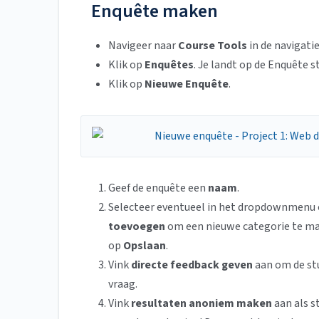
Enquête maken
Navigeer naar
Course Tools
in de navigatie
Klik op
Enquêtes
. Je landt op de Enquête s
Klik op
Nieuwe Enquête
.
Geef de enquête een
naam
.
Selecteer eventueel in het dropdownmenu o
toevoegen
om een nieuwe categorie te ma
op
Opslaan
.
Vink
directe feedback geven
aan om de stu
vraag.
Vink
resultaten anoniem maken
aan als s