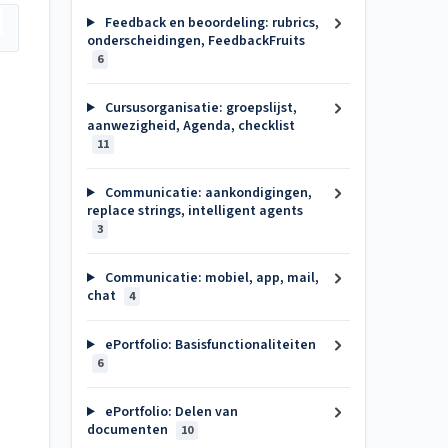
Feedback en beoordeling: rubrics,
onderscheidingen, FeedbackFruits
6
Cursusorganisatie: groepslijst,
aanwezigheid, Agenda, checklist
11
Communicatie: aankondigingen,
replace strings, intelligent agents
3
Communicatie: mobiel, app, mail,
chat
4
ePortfolio: Basisfunctionaliteiten
6
ePortfolio: Delen van
documenten
10