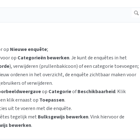
or op
Nieuwe enquête
;
rvoor op
Categorieën bewerken
. Je kunt de enquêtes in het
orde
), verwijderen (prullenbakicoon) of een categorie toevoegen;
ieuw ordenen in het overzicht, de enquête zichtbaar maken voor
gebruikers
of verwijderen.
oorbeeldweergave
op
Categorie
of
Beschikbaarheid
. Klik
n en klik ernaast op
Toepassen
.
es uit te voeren met die enquête.
êtes tegelijk met
Bulksgewijs bewerken
. Vink hiervoor de
wijs bewerken
.