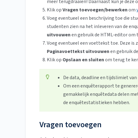
meer terugdraaien! Daarnaast kun je deze 
Klik op
Vragen toevoegen/bewerken
om
Voeg eventueel een beschrijving toe die st
studenten zien na het inleveren van de enqu
uitvouwen
en gebruik de HTML-editor om t
Voeg eventueel een voettekst toe. Deze is z
Paginavoettekst uitvouwen
en gebruik de
Klik op
Opslaan en sluiten
om terug te ker
De data, deadline en tijdslimiet va
Om een enquêterapport te generere
gemakkelijk enquêtedata delen me
de enquêtestatistieken hebben.
Vragen toevoegen