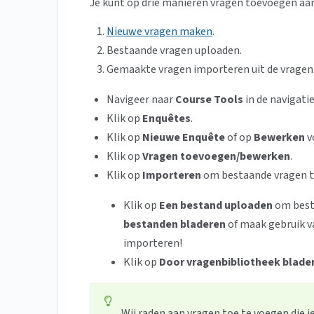
Je kunt op drie manieren vragen toevoegen aa
Nieuwe vragen maken
.
Bestaande vragen uploaden.
Gemaakte vragen importeren uit de vragen
Navigeer naar
Course Tools
in de navigatie
Klik op
Enquêtes
.
Klik op
Nieuwe Enquête
of op
Bewerken
v
Klik op
Vragen toevoegen/bewerken
.
Klik op
Importeren
om bestaande vragen t
Klik op
Een bestand uploaden
om best
bestanden bladeren
of maak gebruik va
importeren!
Klik op
Door vragenbibliotheek blade
Wij raden aan vragen toe te voegen die j