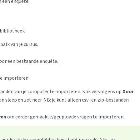
n een enquête:
bibliotheek.
balk van je cursus.
oor een bestaande enquête.
e importeren:
anden van je computer te importeren. Klik vervolgens op
Door
n sleep en zet neer. NB: je kunt alleen csv- en zip-bestanden
ren
om eerder gemaakte/geüploade vragen te importeren.
e eerder in de vragenbibliotheek hebt gemaakt (dus via