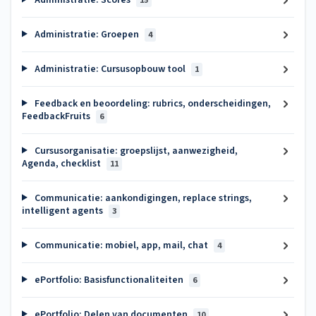
15
Administratie: Groepen
4
Administratie: Cursusopbouw tool
1
Feedback en beoordeling: rubrics, onderscheidingen,
FeedbackFruits
6
Cursusorganisatie: groepslijst, aanwezigheid,
Agenda, checklist
11
Communicatie: aankondigingen, replace strings,
intelligent agents
3
Communicatie: mobiel, app, mail, chat
4
ePortfolio: Basisfunctionaliteiten
6
ePortfolio: Delen van documenten
10