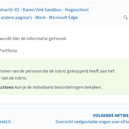
n wordt hier de informatie getoond.
Portfolio.
mer van de persoon die de rubric gekoppeld heeft aan het
 van de rubric.
Actions
kun je de individuele beoordelingen bekijken.
VOLGENDE ARTIK
Hoe voeg ik opmerkingen en evaluaties toe aan een gedeeld item uit een ePortfolio?
Overzicht veelgestelde vragen over ePor