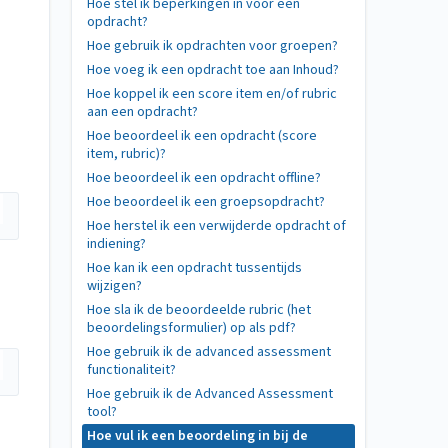
Hoe stel ik beperkingen in voor een
opdracht?
Hoe gebruik ik opdrachten voor groepen?
Hoe voeg ik een opdracht toe aan Inhoud?
Hoe koppel ik een score item en/of rubric
aan een opdracht?
Hoe beoordeel ik een opdracht (score
item, rubric)?
Hoe beoordeel ik een opdracht offline?
Hoe beoordeel ik een groepsopdracht?
Hoe herstel ik een verwijderde opdracht of
indiening?
Hoe kan ik een opdracht tussentijds
wijzigen?
Hoe sla ik de beoordeelde rubric (het
beoordelingsformulier) op als pdf?
Hoe gebruik ik de advanced assessment
functionaliteit?
Hoe gebruik ik de Advanced Assessment
tool?
Hoe vul ik een beoordeling in bij de