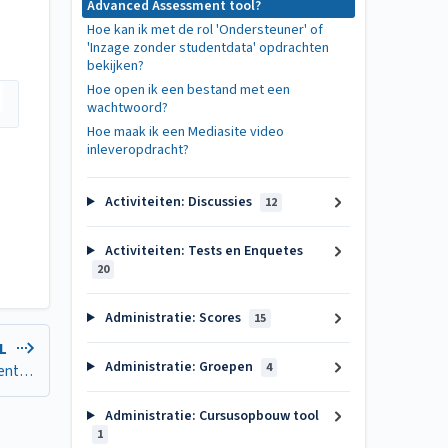
Advanced Assessment tool?
Hoe kan ik met de rol 'Ondersteuner' of
'Inzage zonder studentdata' opdrachten
bekijken?
Hoe open ik een bestand met een
wachtwoord?
Hoe maak ik een Mediasite video
inleveropdracht?
Activiteiten: Discussies
12
Activiteiten: Tests en Enquetes
20
Administratie: Scores
15
EL
Administratie: Groepen
4
Hoe kan ik met de rol 'Ondersteuner' of 'Inzage zonder studentdata' opdrachten bekijken?
Administratie: Cursusopbouw tool
1