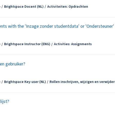
e
Brightspace Docent (NL)
Activiteiten: Opdrachten
ts with the 'Inzage zonder studentdata' or 'Ondersteuner' 
e
Brightspace Instructor (ENG)
Activities: Assignments
een gebruiker?
e
Brightspace Key-user (NL)
Rollen inschrijven, wijzigen en verwijde
ijst?